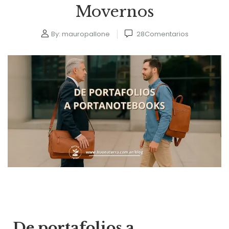
Movernos
By:
mauropallone
28
Comentarios
De portafolios a